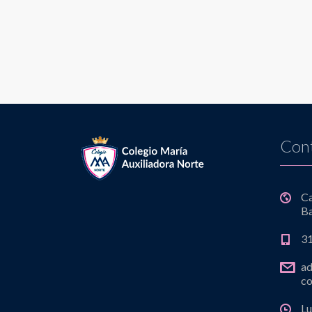
Con
C
Ba
3
a
co
Lu