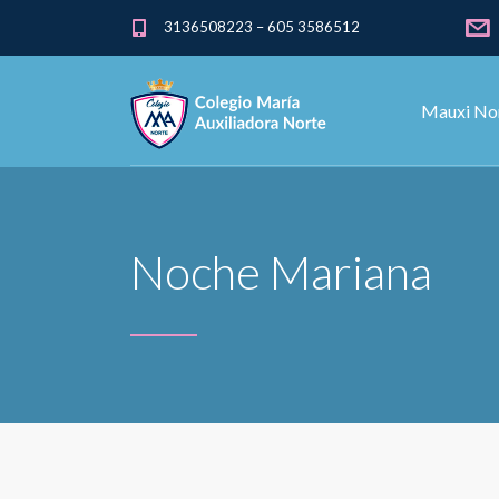
3136508223 – 605 3586512
Mauxi No
Noche Mariana