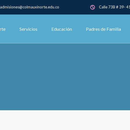
admisiones@colmauxinorte.edu.co
Calle 73B # 39- 41
rte
Servicios
Educación
Padres de Familia