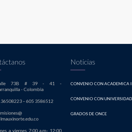
táctanos
Noticias
alle 73B # 39 - 41 -
rranquilla - Colombia
136508223 – 605 3586512
dmisiones@
GRADOS DE ONCE
lmauxinorte.edu.co
nes a viernes 7:00 a.m- 12:00