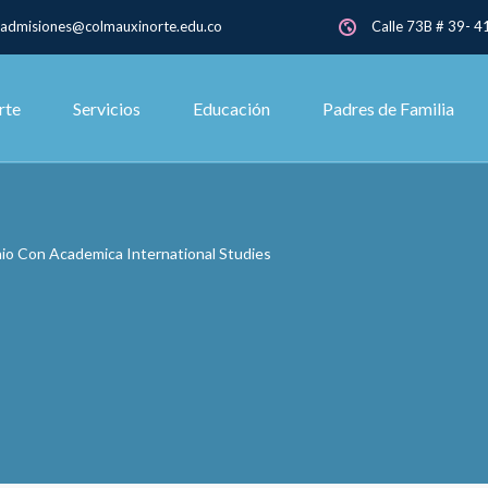
admisiones@colmauxinorte.edu.co
Calle 73B # 39- 41
rte
Servicios
Educación
Padres de Familia
io Con Academica International Studies