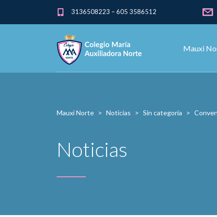
3136508223 – 605 3586512
Mauxi No
Mauxi Norte
>
Noticias
>
Sin categoría
>
Conven
Noticias