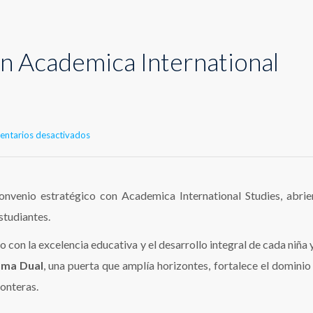
 Academica International
en
ntarios desactivados
Convenio
Con
Academica
International
onvenio estratégico con Academica International Studies, abri
Studies
studiantes.
on la excelencia educativa y el desarrollo integral de cada niña y
oma Dual
, una puerta que amplía horizontes, fortalece el dominio
ronteras.