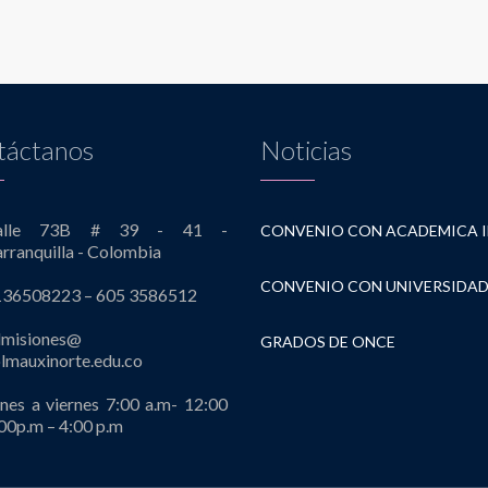
táctanos
Noticias
alle 73B # 39 - 41 -
rranquilla - Colombia
136508223 – 605 3586512
dmisiones@
GRADOS DE ONCE
lmauxinorte.edu.co
nes a viernes 7:00 a.m- 12:00
00p.m – 4:00 p.m