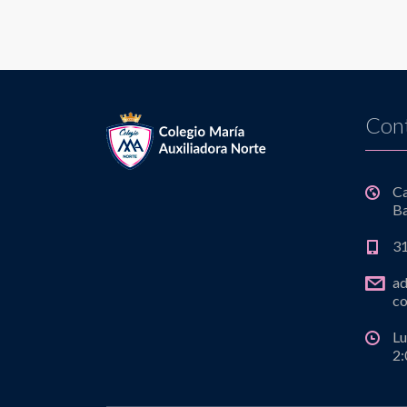
Con
C
Ba
3
a
co
Lu
2: