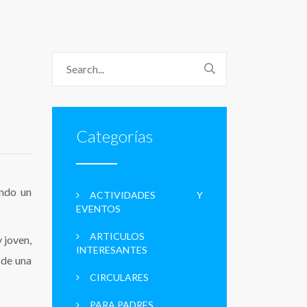
Categorías
endo un
ACTIVIDADES Y
EVENTOS
ARTICULOS
 joven,
INTERESANTES
 de una
CIRCULARES
PARA PADRES