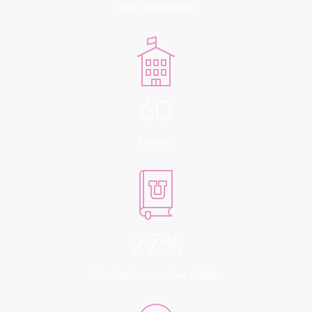
Años enseñando
60
Salones
97%
Estudiantes en universidades