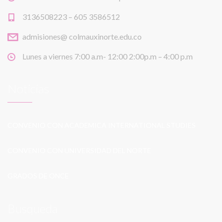
3136508223 – 605 3586512
admisiones@ colmauxinorte.edu.co
Lunes a viernes 7:00 a.m- 12:00 2:00p.m – 4:00 p.m
Noticias
CONVENIO CON ACADEMICA INTERNATIONAL STUDIES
CONVENIO CON UNIVERSIDAD DEL NORTE
GRADOS DE ONCE
Busqueda