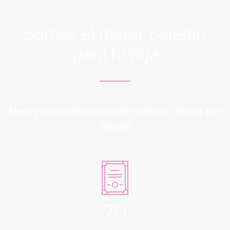
Somos el mejor colegio
para tu hija
Here you can review some statistics about our
School
70