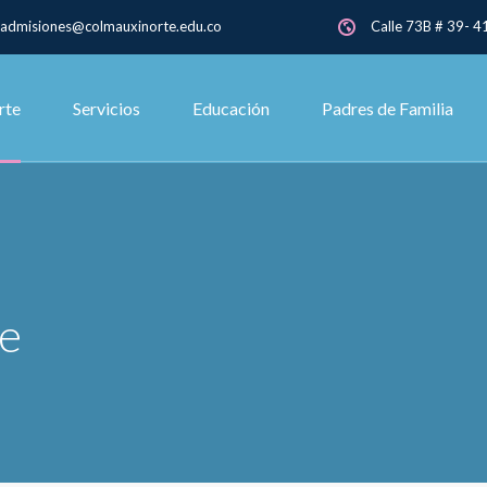
admisiones@colmauxinorte.edu.co
Calle 73B # 39- 41
rte
Servicios
Educación
Padres de Familia
e