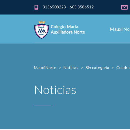
3136508223 – 605 3586512
Mauxi No
Mauxi Norte
>
Noticias
>
Sin categoría
>
Cuadro 
Noticias