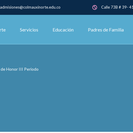
admisiones@colmauxinorte.edu.co
Calle 73B # 39- 41
rte
Servicios
Educación
Padres de Familia
de Honor III Periodo