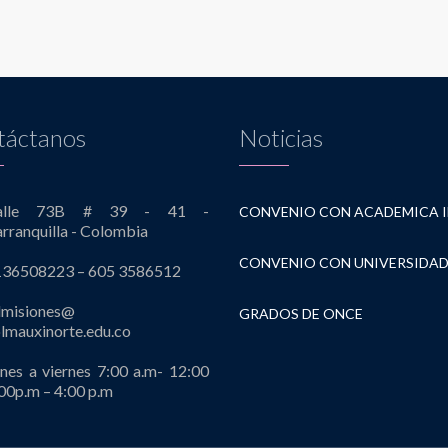
táctanos
Noticias
alle 73B # 39 - 41 -
rranquilla - Colombia
136508223 – 605 3586512
dmisiones@
GRADOS DE ONCE
lmauxinorte.edu.co
nes a viernes 7:00 a.m- 12:00
00p.m – 4:00 p.m