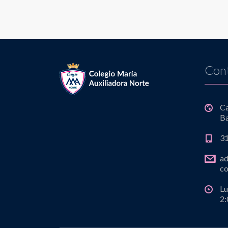
Con
C
Ba
3
a
co
Lu
2: