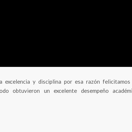
excelencia y disciplina por esa razón felicitamos
riodo obtuvieron un excelente desempeño académ