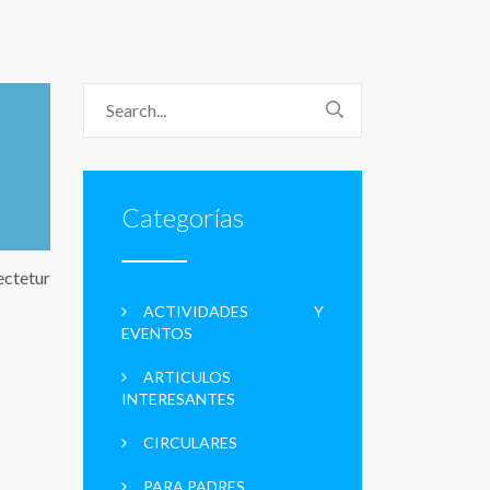
Categorías
ectetur
ACTIVIDADES Y
EVENTOS
ARTICULOS
INTERESANTES
CIRCULARES
PARA PADRES