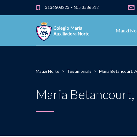
3136508223 – 605 3586512
Mauxi No
Mauxi Norte
>
Testimonials
>
Maria Betancourt, 
Maria Betancourt,