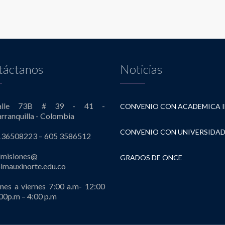
táctanos
Noticias
alle 73B # 39 - 41 -
rranquilla - Colombia
136508223 – 605 3586512
dmisiones@
GRADOS DE ONCE
lmauxinorte.edu.co
nes a viernes 7:00 a.m- 12:00
00p.m – 4:00 p.m