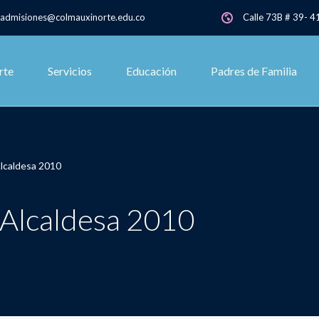
admisiones@colmauxinorte.edu.co
Calle 73B # 39- 41
rte
Servicios
Educación
Padres de Familia
Alcaldesa 2010
 Alcaldesa 2010