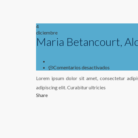
4
diciembre
Maria Betancourt, Al
en
Comentarios desactivados
Maria
Lorem ipsum dolor sit amet, consectetur adipis
Betancourt,
Alcaldesa
adipiscing elit. Curabitur ultricies
2010
Share