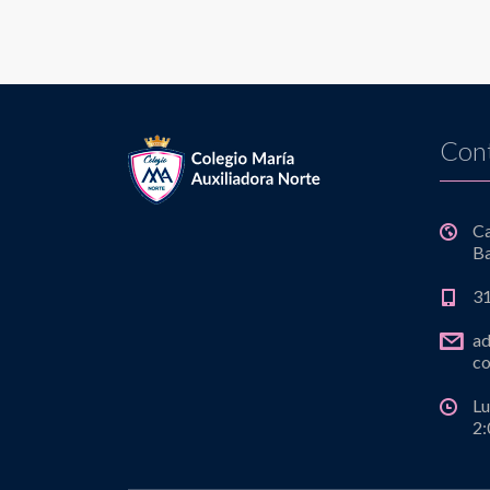
Con
C
Ba
3
a
co
Lu
2: