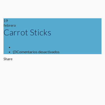
19
febrero
Carrot Sticks
en
Comentarios desactivados
Carrot
Share
Sticks